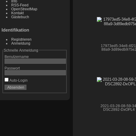
Info
RSS-Feed
OpenStreetMap
Kontakt
Gästebuch
Identifikation
Registrieren
Anmeldung
17973ed5-34e8-4f21
88a9-3d89edb975e
Schnelle Anmeldung
Benutzername
Passwort
Auto-Login
2021-03-28-08-59-34
DSC2892-DxOPL4