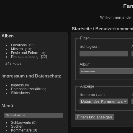
Fam
Willkommen in der B
Startseite
/ Benutzerkomment
Alben
Filter
Locations
11
Schlagwort
Miezen
159
Feste und Feiern
62
Photoausrüstung
22
243 Fotos
Album
Impressum und Datenschutz
Impressum
Anzeige
Datenschutzerklärung
Slideshows
Sortieren nach
Menü
Schlagworte
(0)
Suchen
Kommentare
(0)